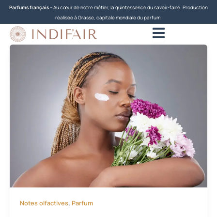
Aller
Parfums français
– Au cœur de notre métier, la quintessence du savoir-faire. Production
au
réalisée à Grasse, capitale mondiale du parfum.
contenu
,
Notes olfactives
Parfum