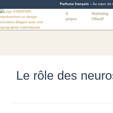
Aller
Parfums français
– Au cœur de no
au
contenu
À
Marketing
propos
Olfactif
Le rôle des neur