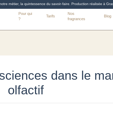
tre métier, la quintessence du savoir-faire. Production réalisée à Gra
Pour qui
Nos
Tarifs
Blog
?
fragrances
osciences dans le ma
olfactif