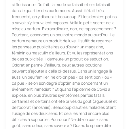
si florissante. De fait, la mode se faisait et se défaisait
dans le quartier des parfumeurs. Aussi, il était très
fréquenté, on y discutait beaucoup. Et les derniers potins
à savoir s’y trouvaient exposés. Voilà le petit secret de la
mise au parfum. Extraordinaire, non, ce rapprochement ?
Pourtant, observons un peu notre monde aujourd’hui. Le
parfum demeure un produit de luxe. Il suffit de regarder
les panneaux publicitaires ou d’ouvrir un magazine,
féminin ou masculin d’ailleurs. Et vu les représentations
de ces publicités, il demeure un produit de séduction.
Odorat en panne D’ailleurs, deux autres locutions
peuvent s’ajouter à celle ci-dessus. Dans un langage là
aussi un peu familier, ne dit-on pas « ça sent bon » ou «
ça pue » selon son degré d’optimisme concernant un
événement immédiat ? Et quand l’épidémie de Covid a
explosé, en plus d’autres symptômes parfois fatals,
certaines et certains ont été privés du goût (agueusie) et
de l’odorat (anosmie). Beaucoup d’autres maladies ôtent
l’usage de ces deux sens. Et cela les rend encore plus
difficiles à supporter. Pourquoi ? Ne dit-on pas « sans
goût, sans odeur, sans saveur » ? Quand la sphère dite