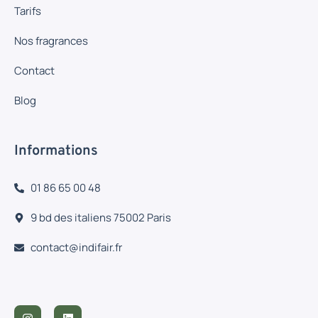
Tarifs
Nos fragrances
Contact
Blog
Informations
01 86 65 00 48
9 bd des italiens 75002 Paris
contact@indifair.fr
I
L
n
i
s
n
t
k